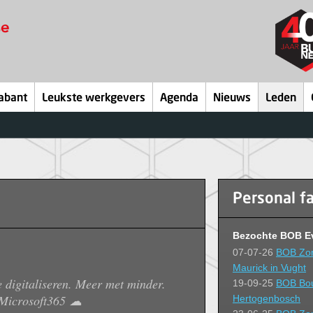
abant
Leukste werkgevers
Agenda
Nieuws
Leden
Personal f
Bezochte BOB E
07-07-26
BOB Zom
Maurick in Vught
te digitaliseren. Meer met minder.
19-09-25
BOB Bou
 #Microsoft365 ☁
Hertogenbosch