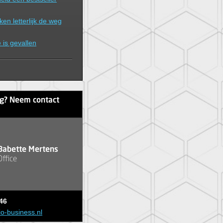
ken letterlijk de weg
e is gevallen
ag? Neem contact
Babette Mertens
Office
46
io-business.nl