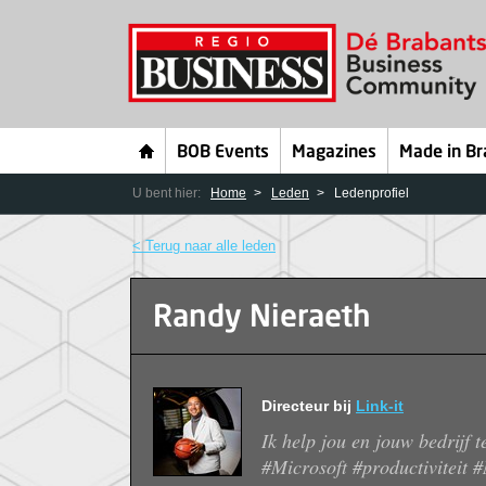
BOB Events
Magazines
Made in Br
U bent hier:
Home
Leden
Ledenprofiel
< Terug naar alle leden
Randy Nieraeth
Directeur bij
Link-it
Ik help jou en jouw bedrijf 
#Microsoft #productiviteit