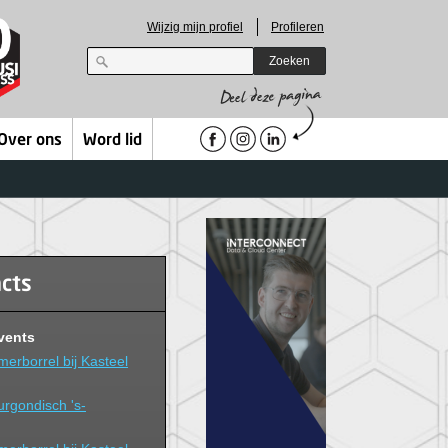
Wijzig mijn profiel
Profileren
Zoeken
Over ons
Word lid
acts
vents
erborrel bij Kasteel
rgondisch 's-