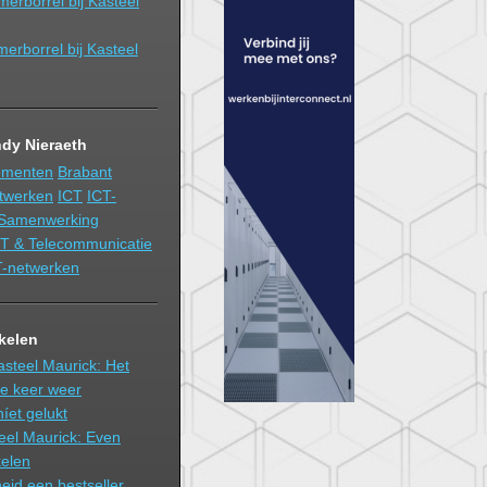
erborrel bij Kasteel
rborrel bij Kasteel
dy Nieraeth
ementen
Brabant
twerken
ICT
ICT-
Samenwerking
T & Telecommunicatie
T-netwerken
ikelen
asteel Maurick: Het
re keer weer
níet gelukt
eel Maurick: Even
kelen
heid een bestseller