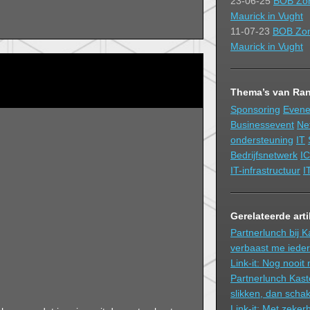
23-06-25
BOB Zom
Maurick in Vught
11-07-23
BOB Zome
Maurick in Vught
Thema’s van Ran
Sponsoring
Even
Businessevent
Ne
ondersteuning
IT
Bedrijfsnetwerk
IC
IT-infrastructuur
I
Gerelateerde art
Partnerlunch bij K
verbaast me iede
Link-it: Nog nooit 
Partnerlunch Kast
slikken, dan scha
Link-it: Met zeker