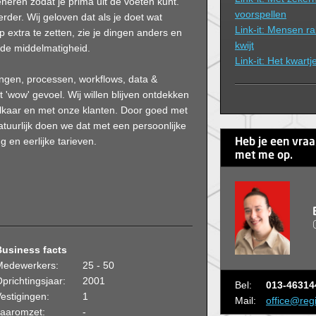
heren zodat je prima uit de voeten kunt.
voorspellen
erder. Wij geloven dat als je doet wat
Link-it: Mensen ra
p extra te zetten, zie je dingen anders en
kwijt
de middelmatigheid.
Link-it: Het kwartj
ingen, processen, workflows, data &
'wow' gevoel. Wij willen blijven ontdekken
elkaar en met onze klanten. Door goed met
uurlijk doen we dat met een persoonlijke
g en eerlijke tarieven.
Heb je een vra
met me op.
Business facts
Medewerkers:
25 - 50
prichtingsjaar:
2001
Bel:
013-46314
estigingen:
1
Mail:
office@reg
Jaaromzet:
-