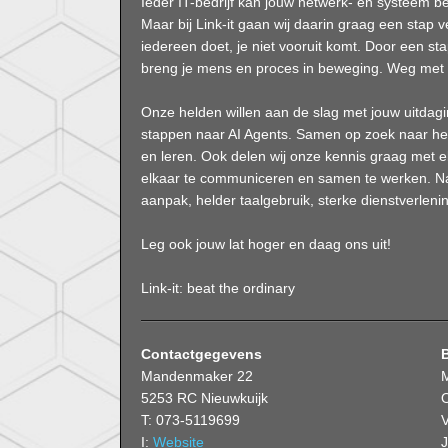
Ieder IT-bedrijf kan jouw netwerk- en systeem be
Maar bij Link-it gaan wij daarin graag een stap v
iedereen doet, je niet vooruit komt. Door een sta
breng je mens en proces in beweging. Weg met 
Onze helden willen aan de slag met jouw uitdag
stappen naar AI Agents. Samen op zoek naar het 
en leren. Ook delen wij onze kennis graag met 
elkaar te communiceren en samen te werken. Nat
aanpak, helder taalgebruik, sterke dienstverlenin
Leg ook jouw lat hoger en daag ons uit!
Link-it: beat the ordinary
Contactgegevens
Mandenmaker 22
5253 RC Nieuwkuijk
O
T: 073-5119699
V
I:
Website