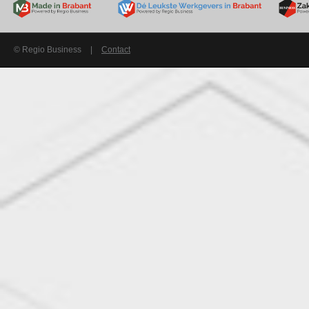
© Regio Business
|
Contact