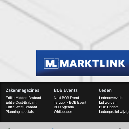
Zakenmagazines
BOB Events
Leden
Editie Midden-Brabant
Next BOB Event
Ledenoverzicht
Editie Oost-Brabant
Terugblik BOB Event
Lid worden
Editie West-Brabant
BOB Agenda
BOB Update
Planning specials
Whitepaper
Ledenprofiel wijzi