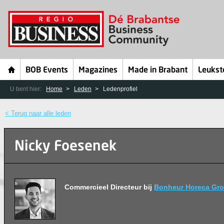
BOB Events
Magazines
Made in Brabant
Leukst
U bent hier:
Home
Leden
Ledenprofiel
< Terug naar alle leden
Nicky Foesenek
Commercieel Directeur bij
Bonheur Horeca Gr