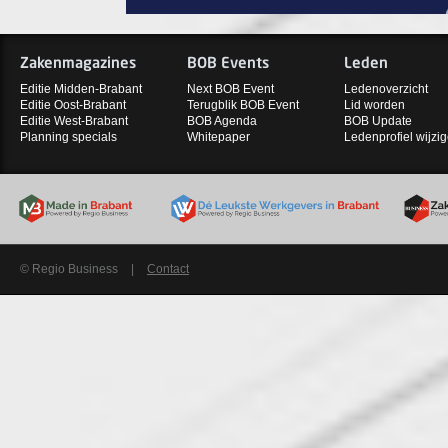
Zakenmagazines
BOB Events
Leden
Editie Midden-Brabant
Next BOB Event
Ledenoverzicht
Editie Oost-Brabant
Terugblik BOB Event
Lid worden
Editie West-Brabant
BOB Agenda
BOB Update
Planning specials
Whitepaper
Ledenprofiel wijzi
© Regio Business
|
Contact