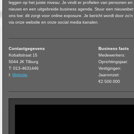
leggen op het juiste niveau. Je vindt er profielen van personen en 
nieuws en een uitgebreide business agenda. Stuur een nieuwsber
ons toe: dit zorgt voor online exposure. Je bericht wordt door zo
via onze website en onze social media kanalen.
Contactgegevens
Business facts
Kobaltstraat 15
Medewerkers:
5044 JK Tilburg
Oprichtingsjaar:
T: 013-4631446
Vestigingen:
I:
Website
Jaaromzet:
€2.500.000