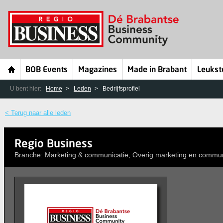
BOB Events
Magazines
Made in Brabant
Leukst
U bent hier:
Home
Leden
Bedrijfsprofiel
< Terug naar alle leden
Regio Business
Branche: Marketing & communicatie, Overig marketing en commun